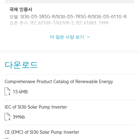
국제 인증서
모델: SI30-D5-5R5G-R/SI30-D5-7R5G-R/SI30-D5-011G-R
표준 준수: IEC 62109-1/62109-2, IEC 61683: 1999
더 많은 사양 보기
다운로드
Comprehensive Product Catalog of Renewable Energy
15.4MB
IEC of SI30 Solar Pump Inverter
399kb
CE (EMC) of SI30 Solar Pump Inverter