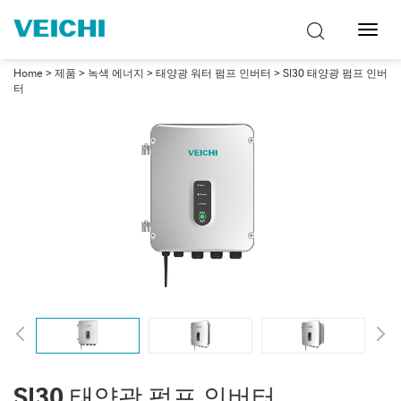
탐
색
토
Home
>
제품
>
녹색 에너지
>
태양광 워터 펌프 인버터
> SI30 태양광 펌프 인버
글
터
SI30 태양광 펌프 인버터