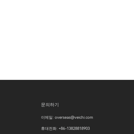
문의하기
이메일:
overseas@veichi.com
휴대전화: +86-13828818903