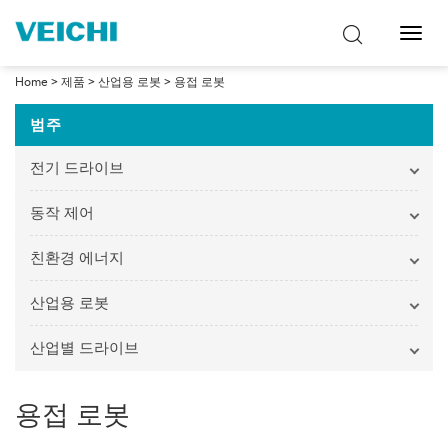
탐
색
토
Home
>
제품
>
산업용 로봇
>
용접 로봇
글
범주
전기 드라이브
동작 제어
친환경 에너지
산업용 로봇
산업별 드라이브
용접 로봇