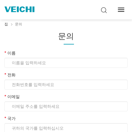
탐
색
토
집
문의
글
문의
이름
전화
이메일
국가