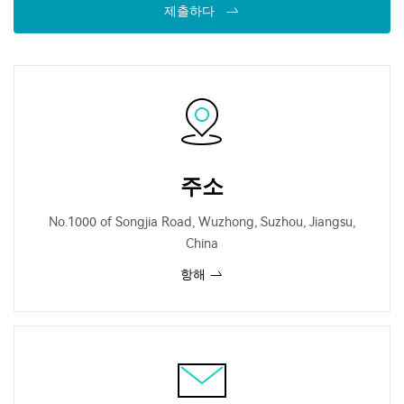
제출하다
주소
No.1000 of Songjia Road, Wuzhong, Suzhou, Jiangsu,
China
항해