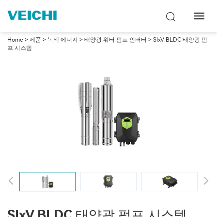
탐
색
토
Home
>
제품
>
녹색 에너지
>
태양광 워터 펌프 인버터
> SIxV BLDC 태양광 펌
글
프 시스템
SIxV BLDC 태양광 펌프 시스템