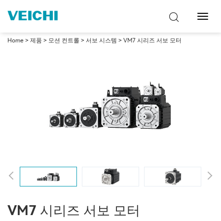
탐
색
토
Home
>
제품
>
모션 컨트롤
>
서보 시스템
> VM7 시리즈 서보 모터
글
VM7 시리즈 서보 모터