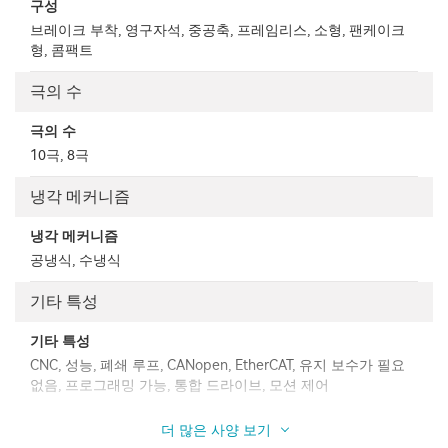
구성
브레이크 부착, 영구자석, 중공축, 프레임리스, 소형, 팬케이크
형, 콤팩트
극의 수
극의 수
10극, 8극
냉각 메커니즘
냉각 메커니즘
공냉식, 수냉식
기타 특성
기타 특성
CNC, 성능, 폐쇄 루프, CANopen, EtherCAT, 유지 보수가 필요
없음, 프로그래밍 가능, 통합 드라이브, 모션 제어
더 많은 사양 보기