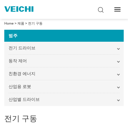
탐
색
토
Home
>
제품
>
전기 구동
글
범주
전기 드라이브
동작 제어
친환경 에너지
산업용 로봇
산업별 드라이브
전기 구동