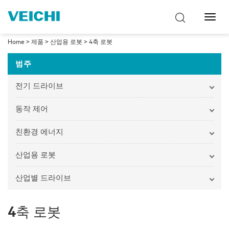
탐
색
토
Home
>
제품
>
산업용 로봇
>
4축 로봇
글
범주
전기 드라이브
동작 제어
친환경 에너지
산업용 로봇
산업별 드라이브
4축 로봇