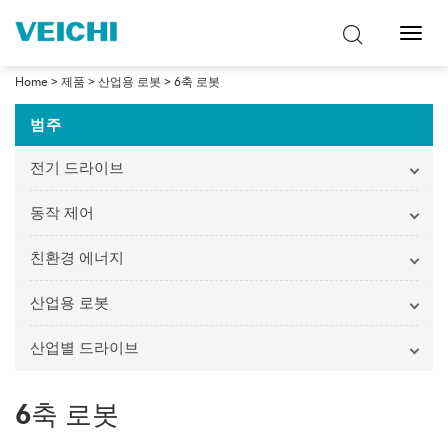
탐
색
토
Home
>
제품
>
산업용 로봇
>
6축 로봇
글
범주
전기 드라이브
동작 제어
친환경 에너지
산업용 로봇
산업별 드라이브
6축 로봇