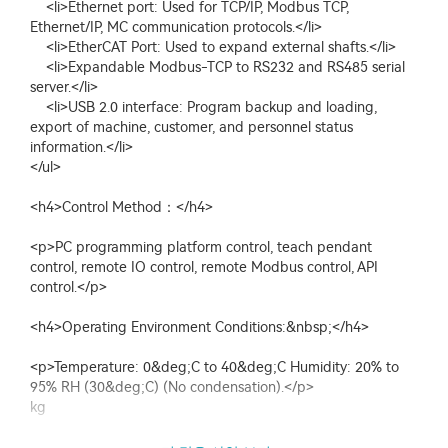
<li>Ethernet port: Used for TCP/IP, Modbus TCP,
Ethernet/IP, MC communication protocols.</li>
<li>EtherCAT Port: Used to expand external shafts.</li>
<li>Expandable Modbus-TCP to RS232 and RS485 serial
server.</li>
<li>USB 2.0 interface: Program backup and loading,
export of machine, customer, and personnel status
information.</li>
</ul>
<h4>Control Method：</h4>
<p>PC programming platform control, teach pendant
control, remote IO control, remote Modbus control, API
control.</p>
<h4>Operating Environment Conditions:&nbsp;</h4>
<p>Temperature: 0&deg;C to 40&deg;C Humidity: 20% to
95% RH (30&deg;C) (No condensation).</p>
kg