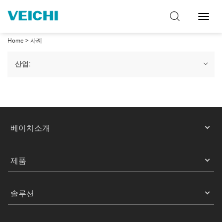
탐
색
토
Home
>
사례
글
산업:
모두
태양 에너지
크레인 및 호이스트
공작 기계
공기 압축기
포장
직물
팬 및 펌프
고무 및 플라스틱
물 및 폐수
베이치소개
인쇄
채광
전선 및 케이블
제품
석유 및 가스
화학
솔루션